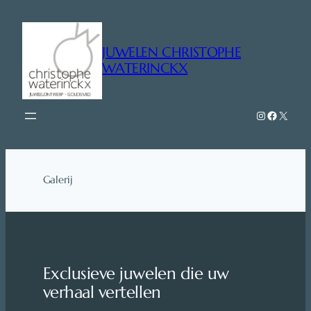
Ga
naar
de
JUWELEN CHRISTOPHE
inhoud
WATERINCKX
Instagra
Faceboo
X
Galerij
Exclusieve juwelen die uw
verhaal vertellen